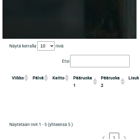
Näytä kerralla
riviä
Etsi:
Viikko
Päivä
Keitto
Pääruoka
Pääruoka
Lisu
1
2
Näytetään rivit 1 - 5 (yhteensä 5 )
❮
1
❯